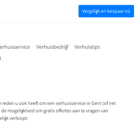
Vergelijk en bespaar nú
erhuisservice
Verhuisbedrijf
Verhuistips
t
e reden u ook heeft om een verhuisservice in Gent (of net
n de mogelijkheid om gratis offertes aan te vragen van
lijk verloopt.