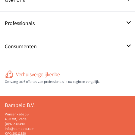
Contact
Professionals
Aanmelden als pro
Consumenten
Informatie over verhuizers
Ontvang tot 6 offertes van professionals in uw regio en vergelijk.
Bambelo B.V.
Prinsenkade 5B
4811 VB, Breda
(0)92 230 490
info@bambelo.com
KVK: 20111350